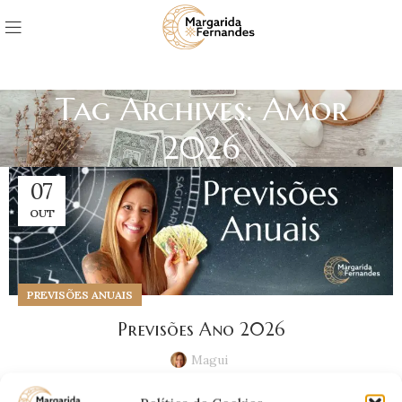
Tag Archives: Amor
2026
07
OUT
PREVISÕES ANUAIS
Previsões Ano 2026
Magui
Previsões da Magui para 2026