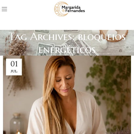
Tag Archives: bloqueios
energéticos
01
JUL