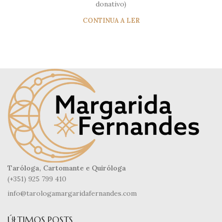
donativo)
CONTINUA A LER
Taróloga, Cartomante e Quiróloga
(+351) 925 799 410
info@tarologamargaridafernandes.com
ÚLTIMOS POSTS