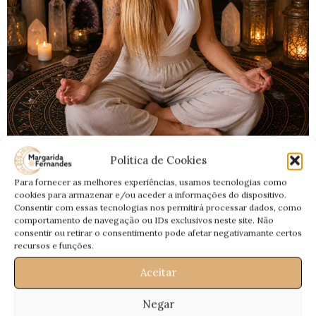
BLOG
Política de Cookies
Lua Minguante de 9 de Maio de 2026 em
Para fornecer as melhores experiências, usamos tecnologias como
Aquário — Ritual de Libertação Mental,
cookies para armazenar e/ou aceder a informações do dispositivo.
Consentir com essas tecnologias nos permitirá processar dados, como
Corte de Padrões e Desapego Energético
comportamento de navegação ou IDs exclusivos neste site. Não
consentir ou retirar o consentimento pode afetar negativamante certos
0
Magui
recursos e funções.
Lua Minguante de 9 de Maio de 2026 em Aquário — Ritual de
Aceitar
Libertação Mental, Corte de Padrões e Desapego
Energético
Negar