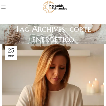
Tag Archives: corte
energético
25
FEV