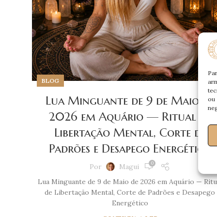
Par
BLOG
arm
tec
Lua Minguante de 9 de Maio de
ou 
neg
2026 em Aquário — Ritual de
Libertação Mental, Corte de
Padrões e Desapego Energético
0
Por
Magui
Lua Minguante de 9 de Maio de 2026 em Aquário — Ritu
de Libertação Mental, Corte de Padrões e Desapego
Energético