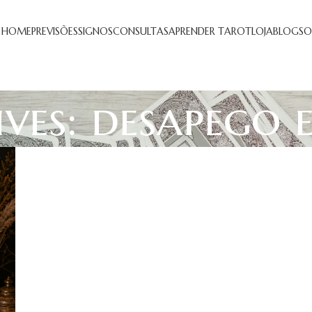
HOME
PREVISÕES
SIGNOS
CONSULTAS
APRENDER TAROT
LOJA
BLOG
SO
ves: desapego