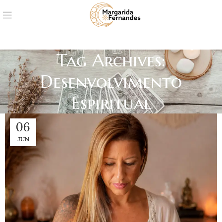
Tag Archives:
Desenvolvimento
Espiritual
06
JUN