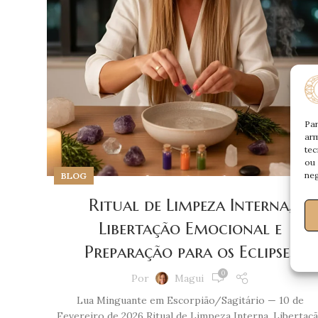
Par
arm
tec
ou 
neg
BLOG
Ritual de Limpeza Interna,
Libertação Emocional e
Preparação para os Eclipses
0
Por
Magui
Lua Minguante em Escorpião/Sagitário — 10 de
Fevereiro de 2026 Ritual de Limpeza Interna, Libertaç