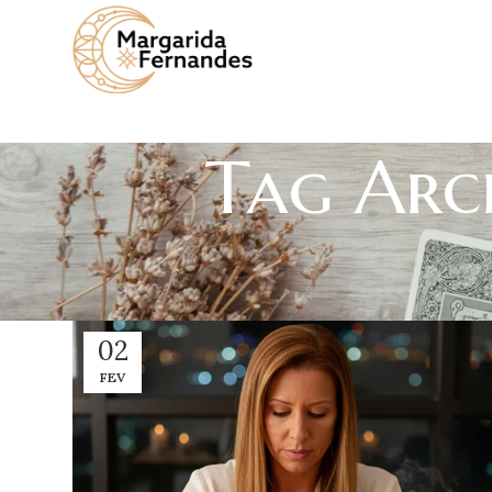
Tag Arch
02
FEV