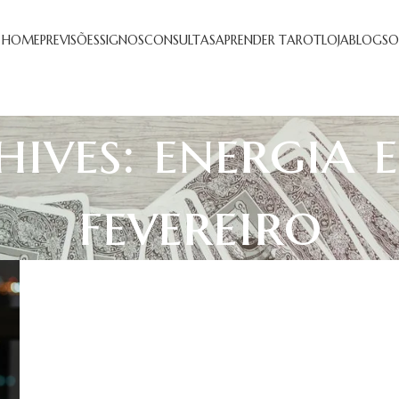
HOME
PREVISÕES
SIGNOS
CONSULTAS
APRENDER TAROT
LOJA
BLOG
SO
ives: energia e
fevereiro