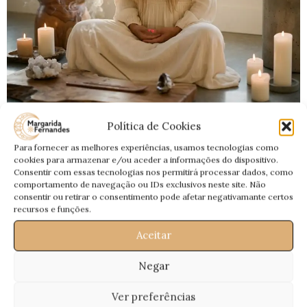
BLOG
Política de Cookies
Lua Crescente de 24 de Abril de 2026 em
Para fornecer as melhores experiências, usamos tecnologias como
Leão — Ritual de Sustentação, Firmeza
cookies para armazenar e/ou aceder a informações do dispositivo.
Consentir com essas tecnologias nos permitirá processar dados, como
Interior e Proteção dos Caminhos
comportamento de navegação ou IDs exclusivos neste site. Não
consentir ou retirar o consentimento pode afetar negativamante certos
0
Magui
recursos e funções.
Lua Crescente de 24 de Abril de 2026 em Leão — Ritual de
Aceitar
Sustentação, Firmeza Interior e Proteção dos Caminhos que
se Começaram a Abrir...
Negar
CONTINUA A LER
Ver preferências