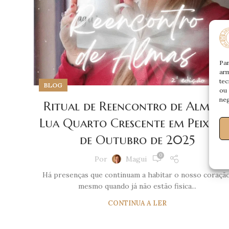
Par
arm
tec
BLOG
ou 
neg
Ritual de Reencontro de Almas 
Lua Quarto Crescente em Peixes, 3
de Outubro de 2025
0
Por
Magui
Há presenças que continuam a habitar o nosso coração
mesmo quando já não estão fisica...
CONTINUA A LER