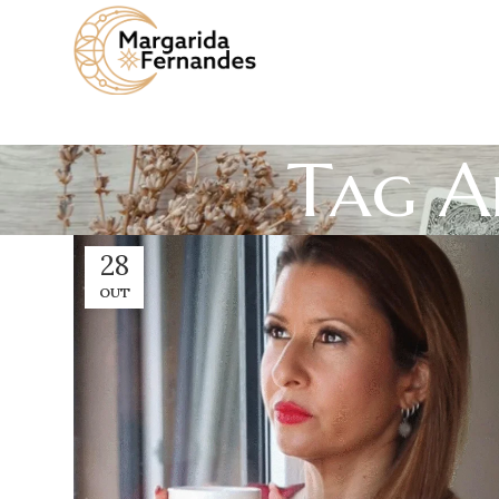
Tag Ar
28
OUT