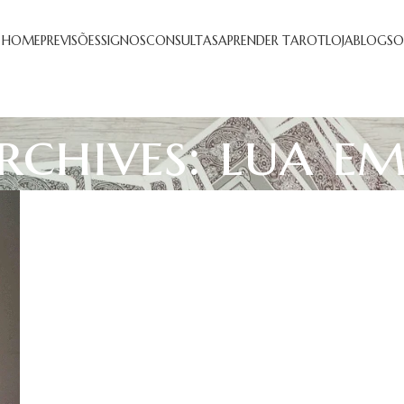
HOME
PREVISÕES
SIGNOS
CONSULTAS
APRENDER TAROT
LOJA
BLOG
SO
chives: lua em