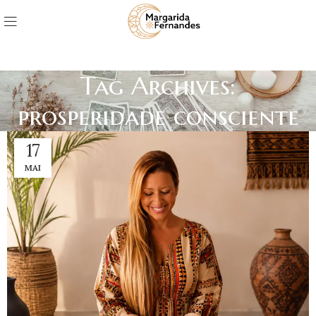
Tag Archives:
prosperidade consciente
17
MAI