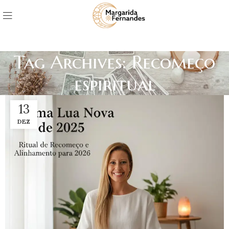
Tag Archives: Recomeço
espiritual
13
DEZ