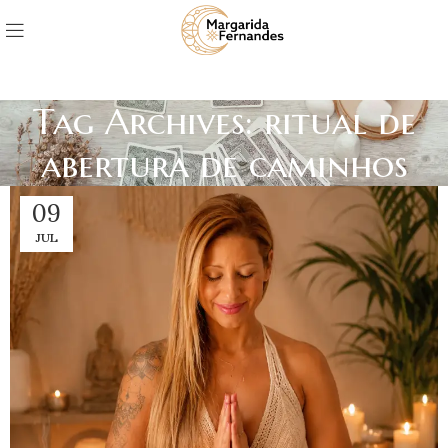
Tag Archives: ritual de
abertura de caminhos
09
JUL