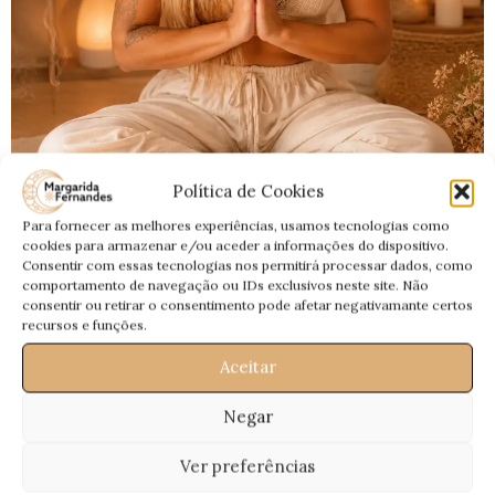
BLOG
Política de Cookies
Ritual da Lua Nova de 14 de Julho 2026 —
Para fornecer as melhores experiências, usamos tecnologias como
cookies para armazenar e/ou aceder a informações do dispositivo.
Abertura de Caminhos, Proteção
Consentir com essas tecnologias nos permitirá processar dados, como
Espiritual e Cura Emocional
comportamento de navegação ou IDs exclusivos neste site. Não
consentir ou retirar o consentimento pode afetar negativamante certos
0
Magui
recursos e funções.
Ritual da Lua Nova de 14 de Julho 2026 — Abertura de
Aceitar
Caminhos, Proteção Espiritual e Cura Emocional
Negar
CONTINUA A LER
Ver preferências