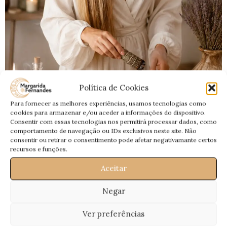
BLOG
Política de Cookies
Ritual da Lua Minguante em Touro de 8 de
Para fornecer as melhores experiências, usamos tecnologias como
cookies para armazenar e/ou aceder a informações do dispositivo.
Julho 2026 — O Fecho dos Ciclos
Consentir com essas tecnologias nos permitirá processar dados, como
Invisíveis
comportamento de navegação ou IDs exclusivos neste site. Não
consentir ou retirar o consentimento pode afetar negativamante certos
0
Magui
recursos e funções.
Ritual da Lua Minguante em Touro de 8 de Julho 2026 — O
Aceitar
Fecho dos Ciclos Invisíveis
Negar
CONTINUA A LER
Ver preferências