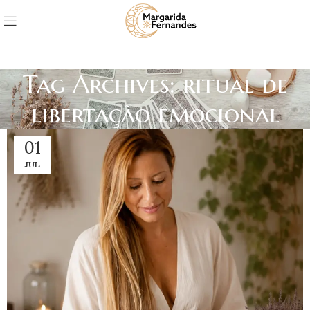
Tag Archives: ritual de
libertação emocional
01
JUL