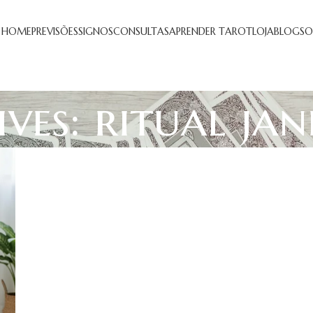
HOME
PREVISÕES
SIGNOS
CONSULTAS
APRENDER TAROT
LOJA
BLOG
SO
ves: ritual ja