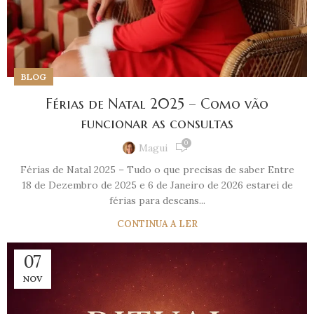
BLOG
Férias de Natal 2025 – Como vão
funcionar as consultas
0
Magui
Férias de Natal 2025 – Tudo o que precisas de saber Entre
18 de Dezembro de 2025 e 6 de Janeiro de 2026 estarei de
férias para descans...
CONTINUA A LER
07
NOV