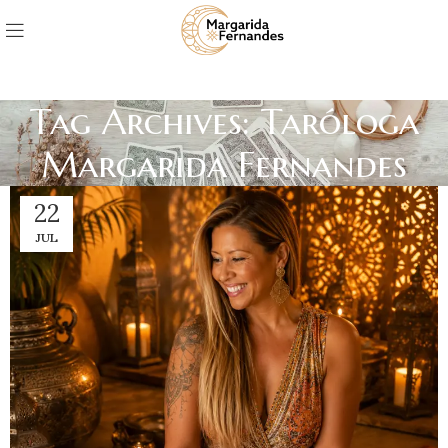
Tag Archives: Taróloga
Margarida Fernandes
22
JUL