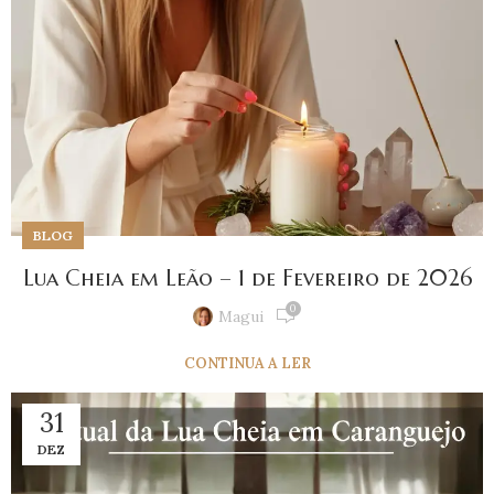
BLOG
Lua Cheia em Leão – 1 de Fevereiro de 2026
0
Magui
CONTINUA A LER
31
DEZ