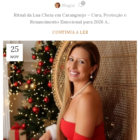
0
Magui
Ritual da Lua Cheia em Caranguejo – Cura, Proteção e
Renascimento Emocional para 2026 A...
CONTINUA A LER
25
NOV