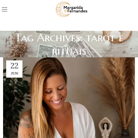
Tag Archives: tarot e
rituais
22
JUN