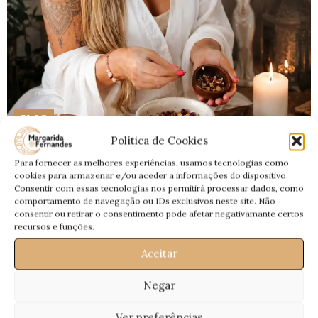
BLOG
Política de Cookies
Ritual da Lua Cheia em Capricórnio 30 de
Junho 2026 — Ritual de Libertação,
Para fornecer as melhores experiências, usamos tecnologias como
cookies para armazenar e/ou aceder a informações do dispositivo.
Reequilíbrio e Reorganização dos
Consentir com essas tecnologias nos permitirá processar dados, como
comportamento de navegação ou IDs exclusivos neste site. Não
Caminhos
consentir ou retirar o consentimento pode afetar negativamante certos
0
recursos e funções.
Magui
Ritual da Lua Cheia em Capricórnio 30 de Junho 2026 —
Aceitar
Ritual de Libertação, Reequilíbrio e Reorganização dos
Caminhos
Negar
CONTINUA A LER
Ver preferências