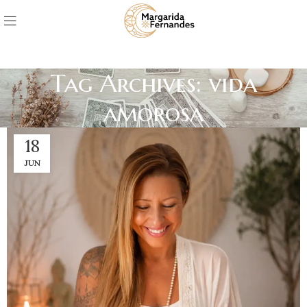
Tag Archives: vida
amorosa
18
JUN