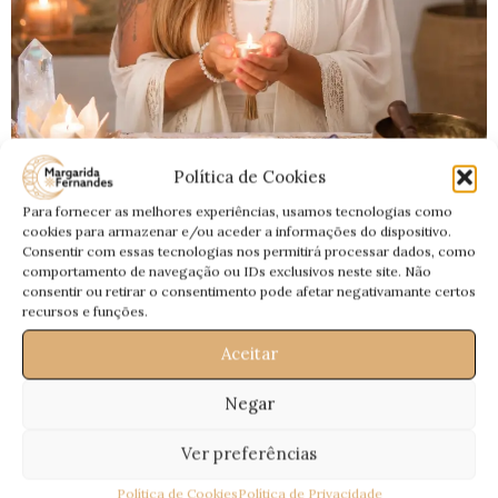
Política de Cookies
BLOG
Para fornecer as melhores experiências, usamos tecnologias como
21 de Junho – Ritual da Lua Crescente em
cookies para armazenar e/ou aceder a informações do dispositivo.
Consentir com essas tecnologias nos permitirá processar dados, como
Balança (Harmonia e Reequilíbrio)
comportamento de navegação ou IDs exclusivos neste site. Não
consentir ou retirar o consentimento pode afetar negativamante certos
0
Magui
recursos e funções.
Lua Crescente em Balança e Solstício de Verão 2026 — Ritual
Aceitar
de Harmonia, Reciprocidade e Reequilíbrio dos Caminhos
CONTINUA A LER
Negar
Ver preferências
Política de Cookies
Política de Privacidade