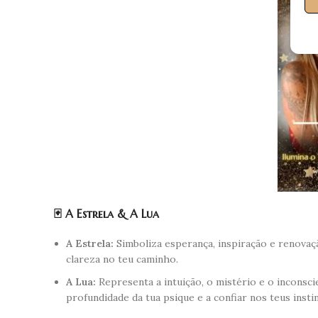
🃏 A Estrela & A Lua
A Estrela:
Simboliza esperança, inspiração e renovaç
clareza no teu caminho.
A Lua:
Representa a intuição, o mistério e o inconsci
profundidade da tua psique e a confiar nos teus insti