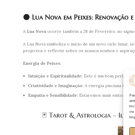
🌑 Lua Nova em Peixes: Renovação 
A
Lua Nova
ocorre também a 28 de Fevereiro, no sign
A Lua Nova simboliza o início de um novo ciclo lunar,
projectos e reflectir sobre os nossos sonhos e aspiraç
Energia de Peixes:
Intuição e Espiritualidade:
Este é um bom período par
Criatividade e Imaginação:
A energia pisciana inspir
Empatia e Sensibilidade:
Estaremos mais sintonizad
Par
arm
tec
ou 
🃏 Tarot & Astrologia – Ilum
neg