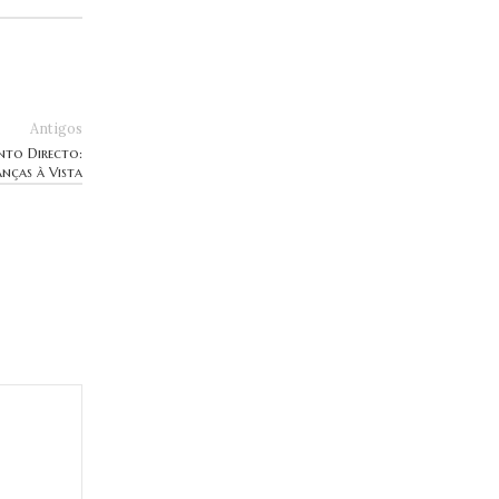
Antigos
nto Directo:
nças à Vista