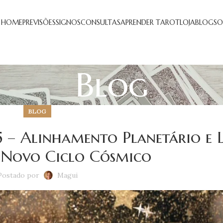
HOME
PREVISÕES
SIGNOS
CONSULTAS
APRENDER TAROT
LOJA
BLOG
SO
Blog
BLOG
5 – Alinhamento Planetário e 
Novo Ciclo Cósmico
Postado por
Magui