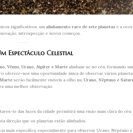
icos significativos: um
alinhamento raro de sete planetas
e a ocor
enovação, introspecção e novos começos.
Um Espectáculo Celestial
no, Vénus, Urano, Júpiter e Marte
alinham-se no céu, formando um 
aro oferece-nos uma oportunidade única de observar vários planeta
 Marte
serão facilmente visíveis a olho nu,
Urano, Néptuno e Satur
ara uma melhor observação.
tares-te das luzes da cidade permitirá uma visão mais clara do céu.
ta direção que os planetas estão alinhados.
ia mais específica, especialmente para observar Urano, Néptuno e