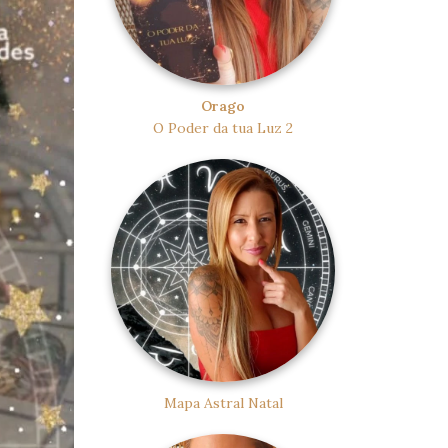
Orago
O Poder da tua Luz 2
Mapa Astral Natal