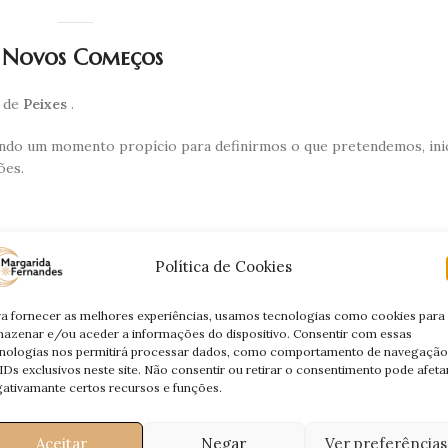
e Novos Começos
o de
Peixes
.
 sendo um momento propício para definirmos o que pretendemos, ini
ões.
a te conectares com a tua voz interior e explorares a tua espiritu
Política de Cookies
a-te a expressares-te através das artes e da criatividade.
os com as emoções dos outros, promovendo compaixão e compree
a fornecer as melhores experiências, usamos tecnologias como cookies para
azenar e/ou aceder a informações do dispositivo. Consentir com essas
nologias nos permitirá processar dados, como comportamento de navegação
IDs exclusivos neste site. Não consentir ou retirar o consentimento pode afeta
ina o Teu Caminho com Intuição e Esperanç
ativamante certos recursos e funções.
Aceitar
Negar
Ver preferências