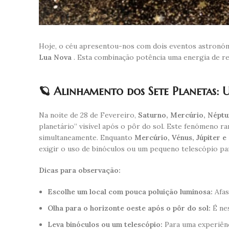
Hoje, o céu apresentou-nos com dois eventos astronóm
Lua Nova
. Esta combinação potência uma energia de r
🪐 Alinhamento dos Sete Planetas: 
Na noite de 28 de Fevereiro,
Saturno, Mercúrio, Néptu
planetário” visível após o pôr do sol. Este fenómeno r
simultaneamente. Enquanto
Mercúrio, Vénus, Júpiter e
exigir o uso de binóculos ou um pequeno telescópio p
Dicas para observação:
Escolhe um local com pouca poluição luminosa:
Afas
Olha para o horizonte oeste após o pôr do sol:
É nes
Leva binóculos ou um telescópio:
Para uma experiênc