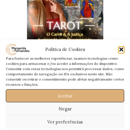
Política de Cookies
Para fornecer as melhores experiências, usamos tecnologias como
🃏 Tarot – O Carro & A Justiça
cookies para armazenar e/ou aceder a informações do dispositivo.
Consentir com essas tecnologias nos permitirá processar dados, como
🚀
O Carro
– Representa
movimento e determinação
. Como
comportamento de navegação ou IDs exclusivos neste site. Não
consentir ou retirar o consentimento pode afetar negativamante certos
Mercúrio em Carneiro/Áries, incentiva a acção imediata e o
recursos e funções.
avanço sem medos.
⚖️
A Justiça
– Simboliza
clareza e decisões bem pensadas
.
Aceitar
Um lembrete para equilibrares rapidez com racionalidade.
Negar
📌 Dica Extra
Ver preferências