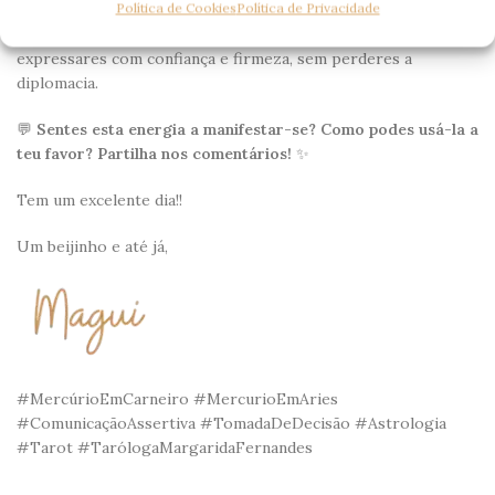
Política de Cookies
Política de Privacidade
💡
Este é um excelente momento para agires, mas não te
esqueças de pensar antes de falar!
Usa esta energia para te
expressares com confiança e firmeza, sem perderes a
diplomacia.
💬
Sentes esta energia a manifestar-se? Como podes usá-la a
teu favor? Partilha nos comentários!
✨
Tem um excelente dia!!
Um beijinho e até já,
#MercúrioEmCarneiro #MercurioEmAries
#ComunicaçãoAssertiva #TomadaDeDecisão #Astrologia
#Tarot #TarólogaMargaridaFernandes