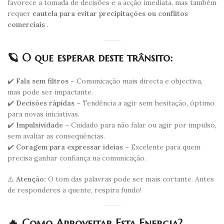
favorece a tomada de decisões e a acção imediata, mas também
requer
cautela para evitar precipitações ou conflitos
comerciais
.
🪐 O que esperar deste trânsito:
✔️
Fala sem filtros
– Comunicação mais directa e objectiva,
mas pode ser impactante.
✔️
Decisões rápidas
– Tendência a agir sem hesitação, óptimo
para novas iniciativas.
✔️
Impulsividade
– Cuidado para não falar ou agir por impulso,
sem avaliar as consequências.
✔️
Coragem para expressar ideias
– Excelente para quem
precisa ganhar confiança na comunicação.
⚠️
Atenção:
O tom das palavras pode ser mais cortante. Antes
de responderes a quente, respira fundo!
🔥 Como Aproveitar Esta Energia?