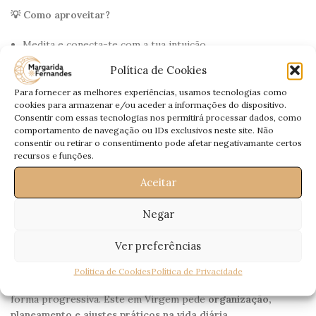
💡 Como aproveitar?
Medita e conecta-te com a tua intuição.
Escreve num diário os teus sentimentos e insights.
Política de Cookies
Liberta padrões emocionais do passado.
Para fornecer as melhores experiências, usamos tecnologias como
cookies para armazenar e/ou aceder a informações do dispositivo.
Consentir com essas tecnologias nos permitirá processar dados, como
comportamento de navegação ou IDs exclusivos neste site. Não
🌑 21 de Setembro de 2025 – Eclipse
consentir ou retirar o consentimento pode afetar negativamante certos
recursos e funções.
Solar Anular em Virgem
Aceitar
✔️
Planeamento, organização e reestruturação
Negar
✔️
Foco no trabalho, produtividade e objectivos práticos
Ver preferências
✔️
Oportunidade de melhorar hábitos e rotinas
Política de Cookies
Política de Privacidade
Os
Eclipses Solares Anulares
trazem novos começos, mas de
forma progressiva. Este em Virgem pede
organização,
planeamento e ajustes práticos na vida diária
.