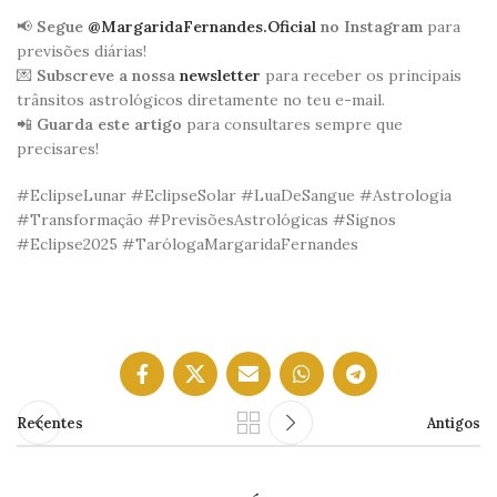
📢
Segue
@MargaridaFernandes.Oficial
no Instagram
para
previsões diárias!
💌
Subscreve a nossa
newsletter
para receber os principais
trânsitos astrológicos diretamente no teu e-mail.
📲
Guarda este artigo
para consultares sempre que
precisares!
#EclipseLunar #EclipseSolar #LuaDeSangue #Astrologia
#Transformação #PrevisõesAstrológicas #Signos
#Eclipse2025 #TarólogaMargaridaFernandes
Recentes
Antigos