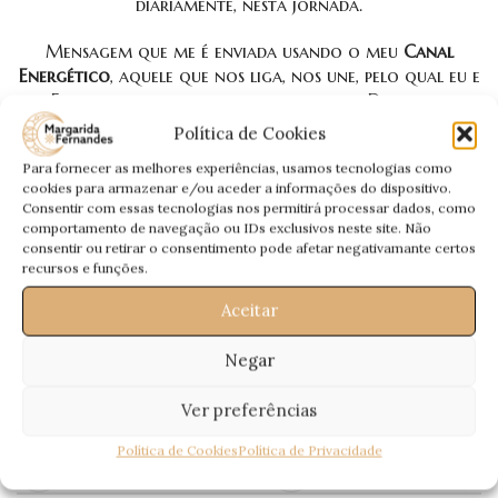
diariamente, nesta jornada.
Mensagem que me é enviada usando o meu
Canal
Energético
, aquele que nos liga, nos une, pelo qual eu e
Eles falamos, para que esta mensagem Deles, seja
interpretada por mim através da mediunidade.
Política de Cookies
Para fornecer as melhores experiências, usamos tecnologias como
Uma
Mensagem Especial
, que quero deixar aqui e
cookies para armazenar e/ou aceder a informações do dispositivo.
agora… Entendam que é uma Mensagem não minha,
Consentir com essas tecnologias nos permitirá processar dados, como
mas Deles 😀
comportamento de navegação ou IDs exclusivos neste site. Não
consentir ou retirar o consentimento pode afetar negativamante certos
Todas as semanas para vós:
A Mensagem dos Guias
recursos e funções.
Espirituais
, por
Margarida Fernandes
🙂
Aceitar
Passem a Palavra!
Negar
Ver preferências
Política de Cookies
Política de Privacidade
Recentes
Antigos