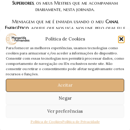
Superiores
, os meus Mestres que me acompanham
diariamente, nesta jornada.
Mensagem que me é enviada usando o meu
Canal
Energético
, aquele que nos liga, nos une, pelo qual eu e
Eles falamos, para que esta mensagem Deles, seja
Política de Cookies
interpretada por mim através da mediunidade.
Para fornecer as melhores experiências, usamos tecnologias como
Uma
Mensagem Especial
, que quero deixar aqui e
cookies para armazenar e/ou aceder a informações do dispositivo.
Consentir com essas tecnologias nos permitirá processar dados, como
agora… Entendam que é uma Mensagem não minha,
comportamento de navegação ou IDs exclusivos neste site. Não
mas Deles 😀
consentir ou retirar o consentimento pode afetar negativamante certos
recursos e funções.
Todas as semanas para vós:
A Mensagem dos Guias
Espirituais
, por
Margarida Fernandes
🙂
Aceitar
Passem a Palavra!
Negar
Ver preferências
Política de Cookies
Política de Privacidade