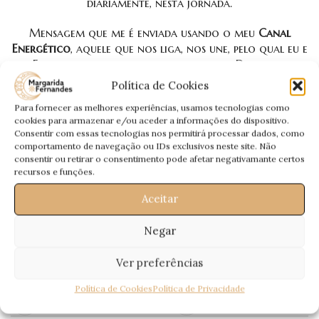
diariamente, nesta jornada.
Mensagem que me é enviada usando o meu
Canal
Energético
, aquele que nos liga, nos une, pelo qual eu e
Eles falamos, para que esta mensagem Deles, seja
interpretada por mim através da mediunidade.
Política de Cookies
Para fornecer as melhores experiências, usamos tecnologias como
Uma
Mensagem Especial
, que quero deixar aqui e
cookies para armazenar e/ou aceder a informações do dispositivo.
agora… Entendam que é uma Mensagem não minha,
Consentir com essas tecnologias nos permitirá processar dados, como
mas Deles 😀
comportamento de navegação ou IDs exclusivos neste site. Não
consentir ou retirar o consentimento pode afetar negativamante certos
Todas as semanas para vós:
A Mensagem dos Guias
recursos e funções.
Espirituais
, por
Margarida Fernandes
🙂
Aceitar
Passem a Palavra!
Negar
Ver preferências
Política de Cookies
Política de Privacidade
Recentes
Antigos