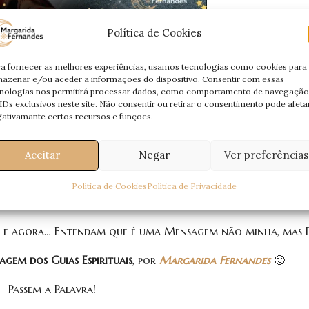
Política de Cookies
a fornecer as melhores experiências, usamos tecnologias como cookies para
azenar e/ou aceder a informações do dispositivo. Consentir com essas
nologias nos permitirá processar dados, como comportamento de navegação
IDs exclusivos neste site. Não consentir ou retirar o consentimento pode afeta
i-Os. E Eles responderam-me.
ativamante certos recursos e funções.
 uma Mensagem. Uma
Mensagem Especial
, trazida pelos
Seres 
Aceitar
Negar
Ver preferências
e acompanham diariamente, nesta jornada.
 Energético
, aquele que nos liga, nos une, pelo qual eu e Ele
Política de Cookies
Política de Privacidade
 seja interpretada por mim através da mediunidade.
ui e agora… Entendam que é uma Mensagem não minha, mas D
gem dos Guias Espirituais
, por
Margarida Fernandes
🙂
Passem a Palavra!