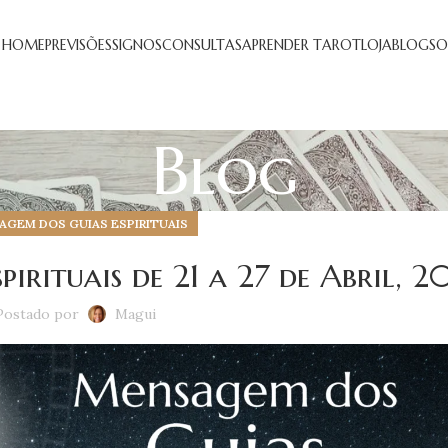
HOME
PREVISÕES
SIGNOS
CONSULTAS
APRENDER TAROT
LOJA
BLOG
SO
Blog
GEM DOS GUIAS ESPIRITUAIS
irituais de 21 a 27 de Abril, 2
Postado por
Magui