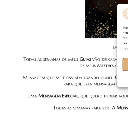
Par
arm
tec
ou 
Desafie
neg
Todas as semanas os meus
Guias
vão deixar-vos
os meus Mestres que m
Mensagem que me é enviada usando o meu
Canal
para que esta mensagem Deles,
Uma
Mensagem Especial
, que quero deixar aq
Todas as semanas para vós:
A Mensa