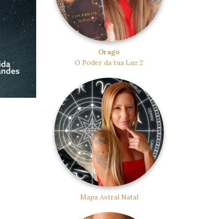
Orago
O Poder da tua Luz 2
Mapa Astral Natal