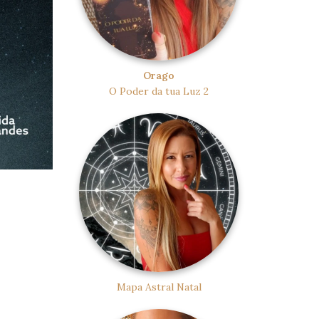
Orago
O Poder da tua Luz 2
Mapa Astral Natal