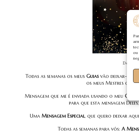
Par
arm
tec
ou 
neg
Desafie
Todas as semanas os meus
Guias
vão deixar-vos
os meus Mestres que m
Mensagem que me é enviada usando o meu
Canal
para que esta mensagem Deles,
Uma
Mensagem Especial
, que quero deixar aq
Todas as semanas para vós:
A Mensa