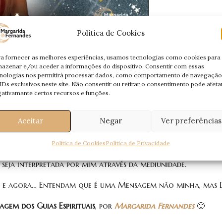
Política de Cookies
a fornecer as melhores experiências, usamos tecnologias como cookies para
azenar e/ou aceder a informações do dispositivo. Consentir com essas
nologias nos permitirá processar dados, como comportamento de navegação
IDs exclusivos neste site. Não consentir ou retirar o consentimento pode afeta
ativamante certos recursos e funções.
i-Os. E Eles responderam-me.
Aceitar
Negar
Ver preferências
 uma Mensagem. Uma
Mensagem Especial
, trazida pelos
Seres 
e acompanham diariamente, nesta jornada.
Política de Cookies
Política de Privacidade
 Energético
, aquele que nos liga, nos une, pelo qual eu e Ele
 seja interpretada por mim através da mediunidade.
ui e agora… Entendam que é uma Mensagem não minha, mas D
gem dos Guias Espirituais
, por
Margarida Fernandes
🙂