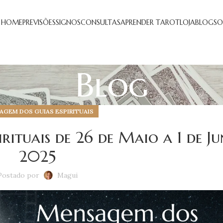
HOME
PREVISÕES
SIGNOS
CONSULTAS
APRENDER TAROT
LOJA
BLOG
SO
Blog
GEM DOS GUIAS ESPIRITUAIS
rituais de 26 de Maio a 1 de Ju
2025
Postado por
Magui