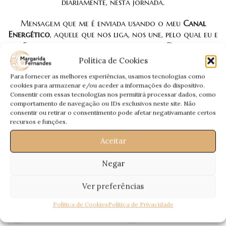
diariamente, nesta jornada.
Mensagem que me é enviada usando o meu
Canal
Energético
, aquele que nos liga, nos une, pelo qual eu e
Eles falamos, para que esta mensagem Deles, seja
interpretada por mim através da mediunidade.
Política de Cookies
Para fornecer as melhores experiências, usamos tecnologias como
Uma
Mensagem Especial
, que quero deixar aqui e
cookies para armazenar e/ou aceder a informações do dispositivo.
agora… Entendam que é uma Mensagem não minha,
Consentir com essas tecnologias nos permitirá processar dados, como
mas Deles 😀
comportamento de navegação ou IDs exclusivos neste site. Não
consentir ou retirar o consentimento pode afetar negativamante certos
Todas as semanas para vós:
A Mensagem dos Guias
recursos e funções.
Espirituais
, por
Margarida Fernandes
🙂
Aceitar
Passem a Palavra!
Negar
Ver preferências
Política de Cookies
Política de Privacidade
Recentes
Antigos