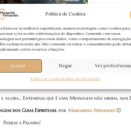
Política de Cookies
a fornecer as melhores experiências, usamos tecnologias como cookies para
azenar e/ou aceder a informações do dispositivo. Consentir com essas
nologias nos permitirá processar dados, como comportamento de navegação
IDs exclusivos neste site. Não consentir ou retirar o consentimento pode afeta
i-Os. E Eles responderam-me.
ativamante certos recursos e funções.
 uma Mensagem. Uma
Mensagem Especial
, trazida pelos
Seres 
Aceitar
Negar
Ver preferências
e acompanham diariamente, nesta jornada.
 Energético
, aquele que nos liga, nos une, pelo qual eu e Ele
Política de Cookies
Política de Privacidade
 seja interpretada por mim através da mediunidade.
ui e agora… Entendam que é uma Mensagem não minha, mas D
gem dos Guias Espirituais
, por
Margarida Fernandes
🙂
Passem a Palavra!