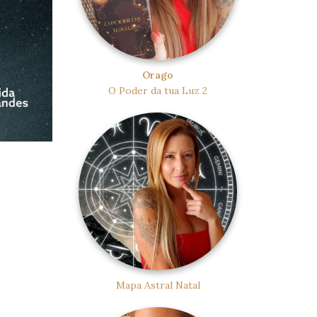
Orago
O Poder da tua Luz 2
Mapa Astral Natal