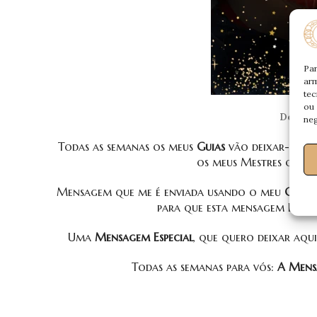
Par
arm
tec
ou 
Desafie
neg
Todas as semanas os meus
Guias
vão deixar-vos
os meus Mestres que m
Mensagem que me é enviada usando o meu
Canal
para que esta mensagem Deles,
Uma
Mensagem Especial
, que quero deixar aq
Todas as semanas para vós:
A Mensa