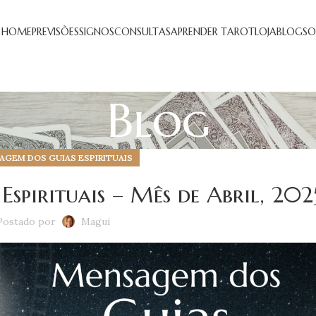
HOME
PREVISÕES
SIGNOS
CONSULTAS
APRENDER TAROT
LOJA
BLOG
SO
Blog
GEM DOS GUIAS ESPIRITUAIS
spirituais – Mês de Abril, 202
Postado por
Magui