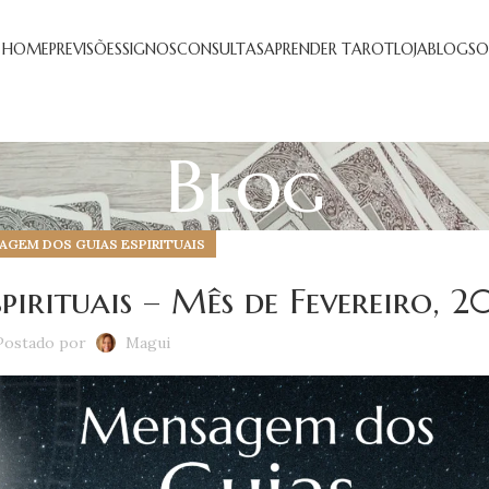
HOME
PREVISÕES
SIGNOS
CONSULTAS
APRENDER TAROT
LOJA
BLOG
SO
Blog
GEM DOS GUIAS ESPIRITUAIS
irituais – Mês de Fevereiro, 2
Postado por
Magui