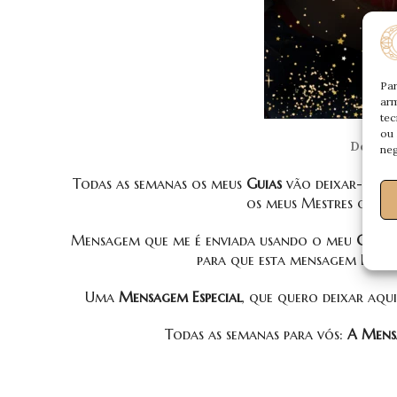
Par
arm
tec
ou 
Desafie
neg
Todas as semanas os meus
Guias
vão deixar-vos
os meus Mestres que m
Mensagem que me é enviada usando o meu
Canal
para que esta mensagem Deles,
Uma
Mensagem Especial
, que quero deixar aq
Todas as semanas para vós:
A Mensa