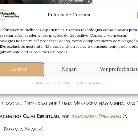
Política de Cookies
a fornecer as melhores experiências, usamos tecnologias como cookies para
azenar e/ou aceder a informações do dispositivo. Consentir com essas
nologias nos permitirá processar dados, como comportamento de navegação
IDs exclusivos neste site. Não consentir ou retirar o consentimento pode afeta
i-Os. E Eles responderam-me.
ativamante certos recursos e funções.
 uma Mensagem. Uma
Mensagem Especial
, trazida pelos
Seres 
Aceitar
Negar
Ver preferências
e acompanham diariamente, nesta jornada.
 Energético
, aquele que nos liga, nos une, pelo qual eu e Ele
Política de Cookies
Política de Privacidade
 seja interpretada por mim através da mediunidade.
ui e agora… Entendam que é uma Mensagem não minha, mas D
gem dos Guias Espirituais
, por
Margarida Fernandes
🙂
Passem a Palavra!