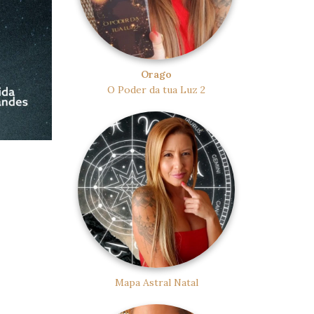
Orago
O Poder da tua Luz 2
Mapa Astral Natal