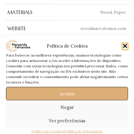
MATERIALS
Wood, Paper
WEBSITE
woodmart.xtemos.com
Política de Cookies
View Project
Para fornecer as melhores experiências, usamos tecnologias como
cookies para armazenar e/ou aceder a informações do dispositivo.
Consentir com essas tecnologias nos permitirá processar dados, como
comportamento de navegação ou IDs exclusivos neste site. Não
Recentes
consentir ou retirar o consentimento pode afetar negativamante certos
recursos e funções.
Aceitar
Related projects
Negar
Ver preferências
Imperdiet mauris a nontin
Accessories
Política de Cookies
Política de Privacidade