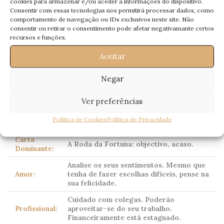
cookies para armazenar e/ou aceder a informações do dispositivo.
Saúde:
Tendência a oscilação de peso.
Consentir com essas tecnologias nos permitirá processar dados, como
comportamento de navegação ou IDs exclusivos neste site. Não
consentir ou retirar o consentimento pode afetar negativamante certos
recursos e funções.
Escorpião
Aceitar
Scorpio
23 Outubro – 21 Novembro
Negar
Ver preferências
Corpo celeste dominante:
Plutão
(tradicionalmente
Marte)
Política de Cookies
Política de Privacidade
Carta
A Roda da Fortuna: objectivo, acaso.
Dominante:
Analise os seus sentimentos. Mesmo que
Amor:
tenha de fazer escolhas difíceis, pense na
sua felicidade.
Cuidado com colegas. Poderão
Profissional:
aproveitar-se do seu trabalho.
Financeiramente está estagnado.