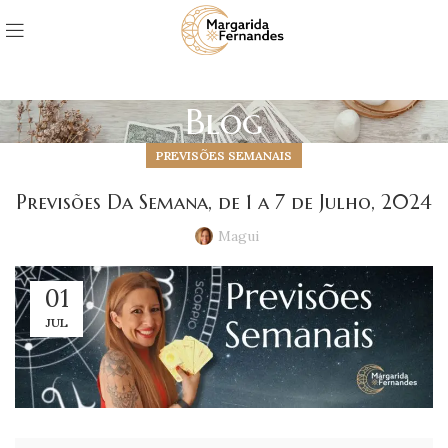
Blog
PREVISÕES SEMANAIS
Previsões Da Semana, de 1 a 7 de Julho, 2024
Magui
01
JUL