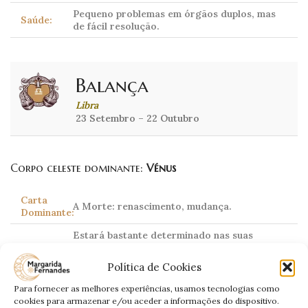
Pequeno problemas em órgãos duplos, mas
Saúde:
de fácil resolução.
Balança
Libra
23 Setembro – 22 Outubro
Corpo celeste dominante:
Vénus
Carta
A Morte: renascimento, mudança.
Dominante:
Estará bastante determinado nas suas
atitudes. No entanto, irá sentir-se limitado
Amor:
nas suas acções, sentindo que poderia fazer
Política de Cookies
mais e que não é capaz. Faça mudanças em
casa ou de casa.
Para fornecer as melhores experiências, usamos tecnologias como
cookies para armazenar e/ou aceder a informações do dispositivo.
Estará com bastante sucesso nos seus