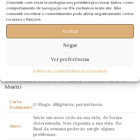
Consentir com essas tecnologias nos permitirá processar dados, como
Profissional:
projectos. Financeiramente está estável.
comportamento de navegação ou IDs exclusivos neste site. Não
consentir ou retirar o consentimento pode afetar negativamante certos
Saúde:
Controle estados depressivos.
recursos e funções.
Aceitar
Escorpião
Negar
Scorpio
23 Outubro – 21 Novembro
Ver preferências
Política de Cookies
Política de Privacidade
Corpo celeste dominante:
Plutão
(tradicionalmente
Marte)
Carta
O Mago: diligência, persistência.
Dominante:
Inicie um novo ciclo na sua vida, de forma
determinada. Não exponha a sua vida. No
Amor:
final da semana poderão surgir alguns
problemas.