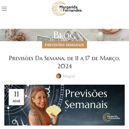
Blog
PREVISÕES SEMANAIS
Previsões Da Semana, de 11 a 17 de Março,
2024
Magui
11
MAR