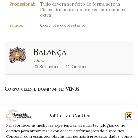
Profissional:
Tudo deverá ser feito de forma serena.
Financeiramente poderá receber dinheiro
extra.
Saúde:
Controle o colesterol.
Balança
Libra
23 Setembro – 22 Outubro
Corpo celeste dominante:
Vénus
Política de Cookies
Carta
A Justiça: lei, correcção.
Dominante:
Para fornecer as melhores experiências, usamos tecnologias como
cookies para armazenar e/ou aceder a informações do dispositivo.
Estará muito explosivo e alguns assuntos
Consentir com essas tecnologias nos permitirá processar dados, como
do passado poderão surgir. Seja mais