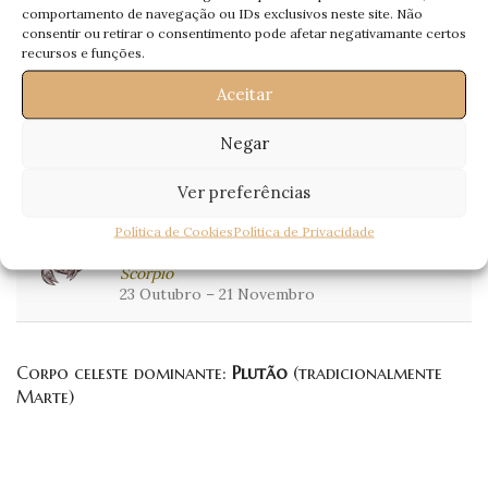
Amor:
comportamento de navegação ou IDs exclusivos neste site. Não
rígido nas suas palavras e diga o que há
consentir ou retirar o consentimento pode afetar negativamante certos
muito deveria ter dito.
recursos e funções.
Não se acomode. Liberte-se e seja mais
Profissional:
activo. Financeiramente acautele-se com
Aceitar
desonestidades.
Negar
Saúde:
Falta de força anímica.
Ver preferências
Política de Cookies
Política de Privacidade
Escorpião
Scorpio
23 Outubro – 21 Novembro
Corpo celeste dominante:
Plutão
(tradicionalmente
Marte)