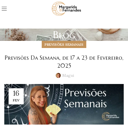
Blog
PREVISÕES SEMANAIS
Previsões Da Semana, de 17 a 23 de Fevereiro,
2025
Magui
16
FEV