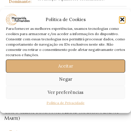
Dominante:
Deve inovar! Esqueça o passado e inicie
Amor:
um novo ciclo de forma determinada. Saia
Política de Cookies
da passividade e seja mais activo.
Para fornecer as melhores experiências, usamos tecnologias como
Faça opções. Será colocado em causa um
cookies para armazenar e/ou aceder a informações do dispositivo.
Profissional:
novo caminho. Financeiramente está
Consentir com essas tecnologias nos permitirá processar dados, como
sujeito a enganos.
comportamento de navegação ou IDs exclusivos neste site. Não
consentir ou retirar o consentimento pode afetar negativamante certos
Saúde:
Controle o colesterol.
recursos e funções.
Aceitar
Escorpião
Negar
Scorpio
23 Outubro – 21 Novembro
Ver preferências
Política de Privacidade
Corpo celeste dominante:
Plutão
(tradicionalmente
Marte)