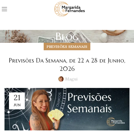
Blog
PREVISÕES SEMANAIS
Previsões Da Semana, de 22 a 28 de Junho,
2026
Magui
21
JUN