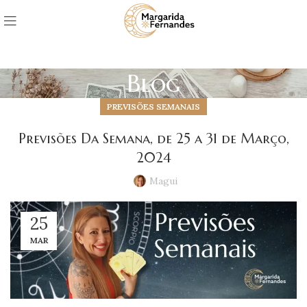
Blog
PREVISÕES SEMANAIS
Previsões Da Semana, de 25 a 31 de Março,
2024
Magui
25
MAR