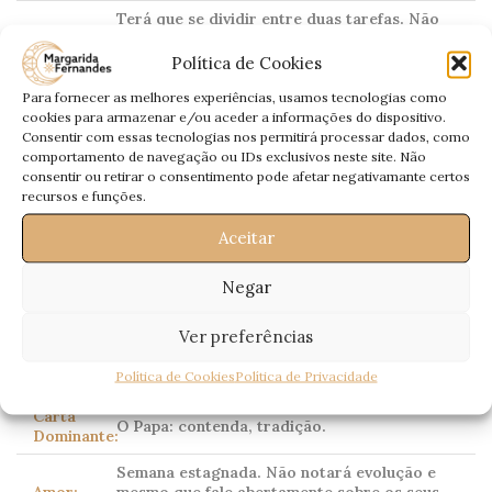
Terá que se dividir entre duas tarefas. Não
será problema, pois conseguirá cumprir
Profissional:
objectivos. Financeiramente terá entradas
Política de Cookies
lentas.
Para fornecer as melhores experiências, usamos tecnologias como
Saúde:
Sujeito a oscilação de peso.
cookies para armazenar e/ou aceder a informações do dispositivo.
Consentir com essas tecnologias nos permitirá processar dados, como
comportamento de navegação ou IDs exclusivos neste site. Não
consentir ou retirar o consentimento pode afetar negativamante certos
recursos e funções.
Escorpião
Aceitar
Scorpio
23 Outubro – 21 Novembro
Negar
Ver preferências
Corpo celeste dominante:
Plutão
(tradicionalmente
Marte)
Política de Cookies
Política de Privacidade
Carta
O Papa: contenda, tradição.
Dominante:
Semana estagnada. Não notará evolução e