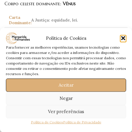
Corpo celeste dominante:
Vénus
Carta
A Justiça: equidade, lei.
Dominante:
Apesar de andar tempestivo, esta semana, a
Política de Cookies
sua vida sentimental irá estar calma e tudo
Amor:
decorrerá a seu tempo. Aproveite momentos
Para fornecer as melhores experiências, usamos tecnologias como
a dois.
cookies para armazenar e/ou aceder a informações do dispositivo.
Consentir com essas tecnologias nos permitirá processar dados, como
Poderá estar sujeito a escolhas. Decida
comportamento de navegação ou IDs exclusivos neste site. Não
Profissional:
conforme os seus sentimentos.
consentir ou retirar o consentimento pode afetar negativamante certos
Financeiramente receberá um bónus.
recursos e funções.
Saúde:
Sujeito a cansaço físico e psicológico.
Aceitar
Negar
Escorpião
Ver preferências
Scorpio
23 Outubro – 21 Novembro
Política de Cookies
Política de Privacidade