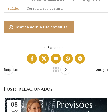
entradas de dinheiro que há muito aguarda.
Saúde:
Corrija a sua postura.
Marca aqui a tua consulta!
Semanais
Recentes
Antigos
Posts relacionados
08
AGO