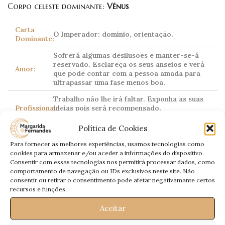
Corpo celeste dominante:
Vénus
Carta
O Imperador: domínio, orientação.
Dominante:
Sofrerá algumas desilusões e manter-se-á
reservado. Esclareça os seus anseios e verá
Amor:
que pode contar com a pessoa amada para
ultrapassar uma fase menos boa.
Trabalho não lhe irá faltar. Exponha as suas
Profissional:
ideias pois será recompensado.
Financeiramente conte com entradas extra.
Política de Cookies
Saúde:
Controle alergias.
Para fornecer as melhores experiências, usamos tecnologias como
cookies para armazenar e/ou aceder a informações do dispositivo.
Consentir com essas tecnologias nos permitirá processar dados, como
comportamento de navegação ou IDs exclusivos neste site. Não
Escorpião
consentir ou retirar o consentimento pode afetar negativamante certos
recursos e funções.
Scorpio
23 Outubro – 21 Novembro
Aceitar