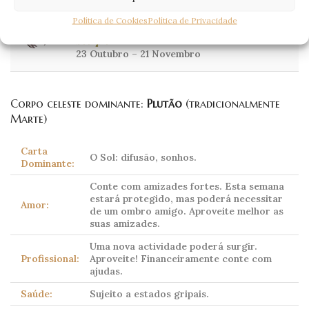
Escorpião
Política de Cookies
Política de Privacidade
Scorpio
23 Outubro – 21 Novembro
Corpo celeste dominante:
Plutão
(tradicionalmente
Marte)
Carta
O Sol: difusão, sonhos.
Dominante:
Conte com amizades fortes. Esta semana
estará protegido, mas poderá necessitar
Amor:
de um ombro amigo. Aproveite melhor as
suas amizades.
Uma nova actividade poderá surgir.
Profissional:
Aproveite! Financeiramente conte com
ajudas.
Saúde:
Sujeito a estados gripais.