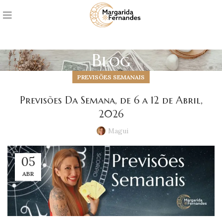
Blog
PREVISÕES SEMANAIS
Previsões Da Semana, de 6 a 12 de Abril,
2026
Magui
05
ABR