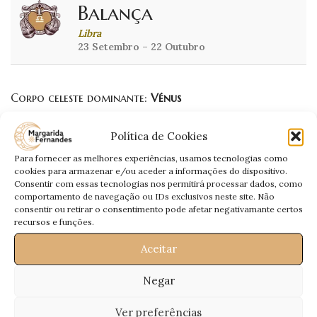
Balança
Libra
23 Setembro – 22 Outubro
Corpo celeste dominante:
Vénus
Carta
O Julgamento: emancipação,
Política de Cookies
Dominante:
renascimento.
Para fornecer as melhores experiências, usamos tecnologias como
Estará numa fase avaliativa de um
cookies para armazenar e/ou aceder a informações do dispositivo.
relacionamento. Poderá ter duvidas e
Consentir com essas tecnologias nos permitirá processar dados, como
Amor:
hesitações. No entanto, está protegido,
comportamento de navegação ou IDs exclusivos neste site. Não
pelo que não estrague o que construiu.
consentir ou retirar o consentimento pode afetar negativamante certos
recursos e funções.
Os olhos de superiores andarão postos
Profissional:
em si. Esteja atento. Financeiramente
Aceitar
pense bem antes de gastar.
Saúde:
Fala análises de rotina.
Negar
Ver preferências