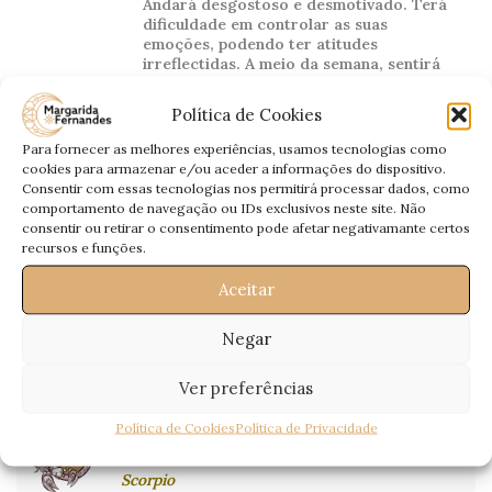
Andará desgostoso e desmotivado. Terá
dificuldade em controlar as suas
emoções, podendo ter atitudes
irreflectidas. A meio da semana, sentirá
necessidade de “respirar fundo” e de
Amor:
encontrar um caminho, através do
Política de Cookies
relaxamento. Por isso, “dispa-se” de
saudosismos e de tristezas e tome
Para fornecer as melhores experiências, usamos tecnologias como
decisões que o levem a caminho da
cookies para armazenar e/ou aceder a informações do dispositivo.
felicidade.
Consentir com essas tecnologias nos permitirá processar dados, como
comportamento de navegação ou IDs exclusivos neste site. Não
Está demasiado negativado. Pouco ou
consentir ou retirar o consentimento pode afetar negativamante certos
nada fará para sair de um estado, pois irá
recursos e funções.
a vontade será pouca de “por mãos à
Profissional:
obra”. Irá acomodar-se ao que tem.
Aceitar
Financeiramente conte com gastos
excessivos.
Negar
Saúde:
Estabilize as suas energias.
Ver preferências
Política de Cookies
Política de Privacidade
Escorpião
Scorpio