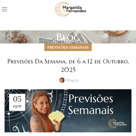
Blog
PREVISÕES SEMANAIS
Previsões Da Semana, de 6 a 12 de Outubro,
2025
Magui
05
OUT