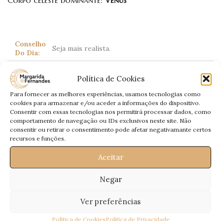
Corpo celeste dominante:
Vénus
Conselho
Seja mais realista.
Do Dia:
Poderá sentir-se desanimado numa união.
Política de Cookies
Amor:
Deve desprender-se do que o deixa
aborrecido.
Para fornecer as melhores experiências, usamos tecnologias como
cookies para armazenar e/ou aceder a informações do dispositivo.
Terá propostas enganadoras. Não se deixe
Trabalho:
Consentir com essas tecnologias nos permitirá processar dados, como
vislumbrar.
comportamento de navegação ou IDs exclusivos neste site. Não
Dinheiro:
Sujeito a desonestidades.
consentir ou retirar o consentimento pode afetar negativamante certos
recursos e funções.
Saúde:
Insónias.
Aceitar
Negar
Escorpião
Ver preferências
(Scorpio)
23 Outubro – 21 Novembro
Política de Cookies
Política de Privacidade