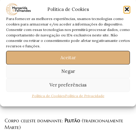
Amor:
tudo o que o rodeia. Calma, não “abandone o
barco” perante adversidades. Esclareça e
Política de Cookies
pense bem antes de falar.
Para fornecer as melhores experiências, usamos tecnologias como
Uma mudança imposta por alguém que
cookies para armazenar e/ou aceder a informações do dispositivo.
confia, irá deixá-lo aborrecido. Nada
Consentir com essas tecnologias nos permitirá processar dados, como
Trabalho:
acontece por acaso e por isso aprenda com
comportamento de navegação ou IDs exclusivos neste site. Não
as novidades.
consentir ou retirar o consentimento pode afetar negativamante certos
recursos e funções.
Dinheiro:
Gastos desmedidos.
Aceitar
Saúde:
Sujeito a estados depressivos.
Negar
Escorpião
Ver preferências
(Scorpio)
Política de Cookies
Política de Privacidade
23 Outubro – 21 Novembro
Corpo celeste dominante:
Plutão
(tradicionalmente
Marte)