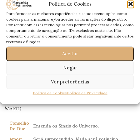
Que este momento seja só seu.
Política de Cookies
Afaste-se de responsabilidades. Não será um
Para fornecer as melhores experiências, usamos tecnologias como
Trabalho:
bom dia para terminar trabalhos.
cookies para armazenar e/ou aceder a informações do dispositivo.
Consentir com essas tecnologias nos permitirá processar dados, como
Dinheiro:
Atrasos nos recebimentos.
comportamento de navegação ou IDs exclusivos neste site. Não
consentir ou retirar o consentimento pode afetar negativamante certos
Saúde:
Dores nas costas.
recursos e funções.
Aceitar
Escorpião
Negar
(Scorpio)
23 Outubro – 21 Novembro
Ver preferências
Política de Cookies
Política de Privacidade
Corpo celeste dominante:
Plutão
(tradicionalmente
Marte)
Conselho
Entenda os Sinais do Universo.
Do Dia:
Amor:
Será surpreendido. Nada será rotineiro.