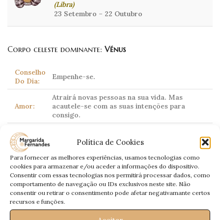
(Libra)
23 Setembro – 22 Outubro
Corpo celeste dominante:
Vénus
Conselho
Empenhe-se.
Do Dia:
Atrairá novas pessoas na sua vida. Mas
Amor:
acautele-se com as suas intenções para
consigo.
Trabalho não lhe faltará. Por isso,
Trabalho:
concentre-se.
Política de Cookies
Dinheiro:
Instabilidade.
Para fornecer as melhores experiências, usamos tecnologias como
cookies para armazenar e/ou aceder a informações do dispositivo.
Saúde:
Especial cuidado com a tensão arterial.
Consentir com essas tecnologias nos permitirá processar dados, como
comportamento de navegação ou IDs exclusivos neste site. Não
consentir ou retirar o consentimento pode afetar negativamante certos
recursos e funções.
Escorpião