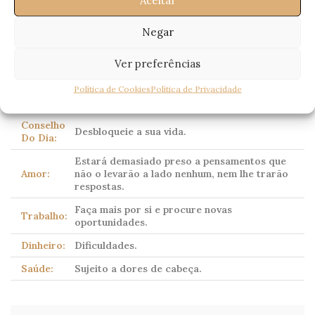
Aceitar
(Scorpio)
23 Outubro – 21 Novembro
Negar
Ver preferências
Corpo celeste dominante:
Plutão
(tradicionalmente
Política de Cookies
Política de Privacidade
Marte)
Conselho
Desbloqueie a sua vida.
Do Dia:
Estará demasiado preso a pensamentos que
Amor:
não o levarão a lado nenhum, nem lhe trarão
respostas.
Faça mais por si e procure novas
Trabalho:
oportunidades.
Dinheiro:
Dificuldades.
Saúde:
Sujeito a dores de cabeça.