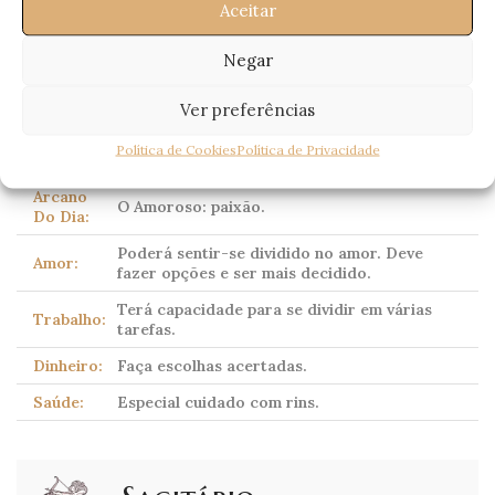
Aceitar
(Scorpio)
23 Outubro – 21 Novembro
Negar
Ver preferências
Corpo celeste dominante:
Plutão
(tradicionalmente
Marte)
Política de Cookies
Política de Privacidade
Arcano
O Amoroso: paixão.
Do Dia:
Poderá sentir-se dividido no amor. Deve
Amor:
fazer opções e ser mais decidido.
Terá capacidade para se dividir em várias
Trabalho:
tarefas.
Dinheiro:
Faça escolhas acertadas.
Saúde:
Especial cuidado com rins.