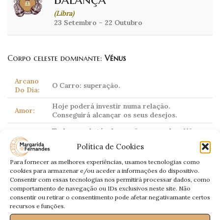
(Libra)
23 Setembro – 22 Outubro
Corpo celeste dominante:
Vénus
Arcano
O Carro: superação.
Do Dia:
Hoje poderá investir numa relação.
Amor:
Conseguirá alcançar os seus desejos.
Todos os obstáculos serão superados. Não
Trabalho:
tenha medo, seja mais aventureiro.
Política de Cookies
Dinheiro:
Entradas rápidas.
Para fornecer as melhores experiências, usamos tecnologias como
cookies para armazenar e/ou aceder a informações do dispositivo.
Saúde:
Sujeito a dores lombares.
Consentir com essas tecnologias nos permitirá processar dados, como
comportamento de navegação ou IDs exclusivos neste site. Não
consentir ou retirar o consentimento pode afetar negativamante certos
recursos e funções.
Escorpião