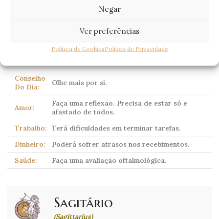
(Scorpio)
Negar
23 Outubro – 21 Novembro
Ver preferências
Corpo celeste dominante:
Plutão
(tradicionalmente
Política de Cookies
Política de Privacidade
Marte)
Conselho
Olhe mais por si.
Do Dia:
Faça uma reflexão. Precisa de estar só e
Amor:
afastado de todos.
Trabalho:
Terá dificuldades em terminar tarefas.
Dinheiro:
Poderá sofrer atrasos nos recebimentos.
Saúde:
Faça uma avaliação oftalmológica.
Sagitário
(Sagittarius)