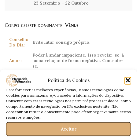
23 Setembro – 22 Outubro
Corpo celeste dominante:
Vénus
Conselho
Evite lutar consigo próprio.
Do Dia:
Poderá andar impaciente. Isso revelar-se-á
Amor:
numa relação de forma negativa. Controle-
se.
Estará com picardias. Seja mais cauteloso na
Trabalho:
Política de Cookies
sua forma de expor casos.
Para fornecer as melhores experiências, usamos tecnologias como
Dinheiro:
Esforce-se para receber o que é seu.
cookies para armazenar e/ou aceder a informações do dispositivo.
Consentir com essas tecnologias nos permitirá processar dados, como
Saúde:
Sujeito a alergias.
comportamento de navegação ou IDs exclusivos neste site. Não
consentir ou retirar o consentimento pode afetar negativamante certos
recursos e funções.
Escorpião
Aceitar