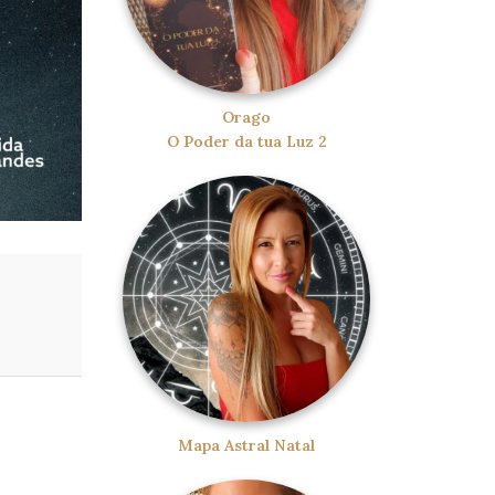
Orago
O Poder da tua Luz 2
Mapa Astral Natal