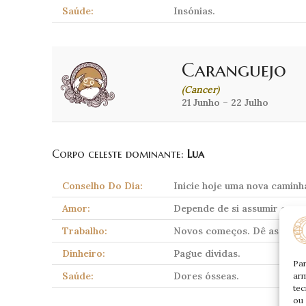
Saúde:
Insónias.
Caranguejo
(Cancer)
21 Junho – 22 Julho
Corpo celeste dominante:
Lua
Conselho Do Dia:
Inicie hoje uma nova caminh
Amor:
Depende de si assumir o con
Trabalho:
Novos começos. Dê asas a u
Dinheiro:
Pague dívidas.
Par
Saúde:
Dores ósseas.
arm
tec
ou 