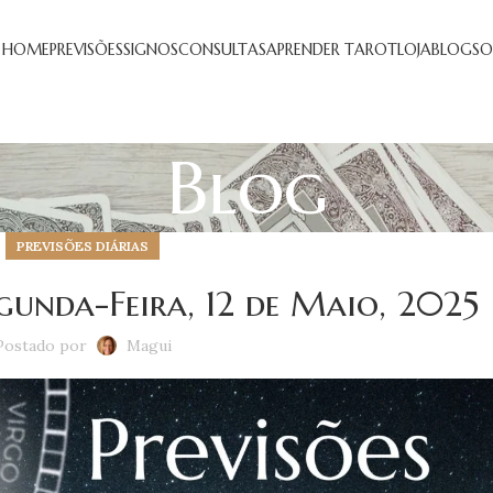
HOME
PREVISÕES
SIGNOS
CONSULTAS
APRENDER TAROT
LOJA
BLOG
SO
Blog
PREVISÕES DIÁRIAS
egunda-Feira, 12 de Maio, 2025
Postado por
Magui