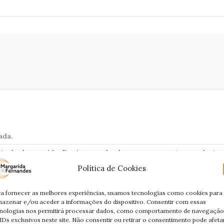
ada.
trolo da sua vida. Por isso, acabe de vez com assuntos pendentes
Política de Cookies
m novo projecto.
a fornecer as melhores experiências, usamos tecnologias como cookies para
azenar e/ou aceder a informações do dispositivo. Consentir com essas
nologias nos permitirá processar dados, como comportamento de navegação
IDs exclusivos neste site. Não consentir ou retirar o consentimento pode afeta