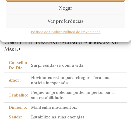
Escorpião
Negar
(Scorpio)
Ver preferências
23 Outubro – 21 Novembro
Política de Cookies
Política de Privacidade
Corpo celeste dominante:
Plutão
(tradicionalmente
Marte)
Conselho
Surpreenda-se com a vida.
Do Dia:
Novidades estão para chegar. Terá uma
Amor:
noticia inesperada.
Pequenos problemas poderão perturbar a
Trabalho:
sua estabilidade.
Dinheiro:
Mantenha movimentos.
Saúde:
Estabilize as suas energias.