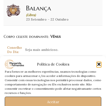
Balança
(Libra)
23 Setembro – 22 Outubro
Corpo celeste dominante:
Vénus
Conselho
Seja mais ambicioso.
Do Dia:
Amor:
Viverá intensamente uma paixão.
Política de Cookies
Hoje terá maior exigência no seu trabalho.
Trabalho:
Para fornecer as melhores experiências, usamos tecnologias como
Esforce-se.
cookies para armazenar e/ou aceder a informações do dispositivo.
Seja mais persistente para receber o que é
Consentir com essas tecnologias nos permitirá processar dados, como
Dinheiro:
seu.
comportamento de navegação ou IDs exclusivos neste site. Não
consentir ou retirar o consentimento pode afetar negativamante certos
Saúde:
Sujeito a alergias.
recursos e funções.
Aceitar