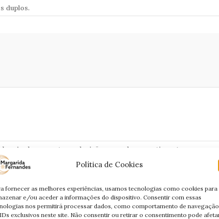
s duplos.
das. Acalme-se e tome decisões quando se sentir seguro.
Política de Cookies
rão aborrecido. Adapte-se a novas funções.
a fornecer as melhores experiências, usamos tecnologias como cookies para
azenar e/ou aceder a informações do dispositivo. Consentir com essas
nologias nos permitirá processar dados, como comportamento de navegação
IDs exclusivos neste site. Não consentir ou retirar o consentimento pode afeta