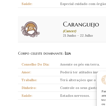
Saúde:
Especial cuidado com órgão
Caranguejo
(Cancer)
21 Junho – 22 Julho
Corpo celeste dominante:
Lua
Conselho Do Dia:
Assente os pés em terra.
Amor:
Poderá ter atitudes impensa
Trabalho:
Terá alterações que o deixa
Dinheiro:
Controle os seus gastos.
Par
Saúde:
Estados nervosos.
arm
tec
ou 