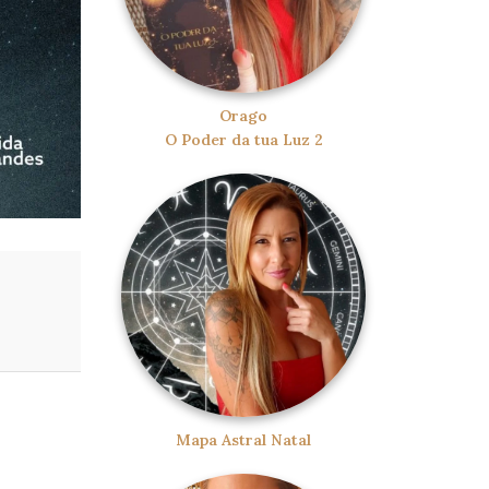
Orago
O Poder da tua Luz 2
Mapa Astral Natal