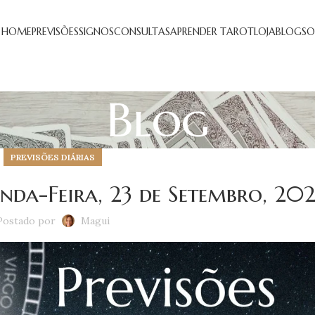
HOME
PREVISÕES
SIGNOS
CONSULTAS
APRENDER TAROT
LOJA
BLOG
SO
Blog
PREVISÕES DIÁRIAS
unda-Feira, 23 de Setembro, 20
Postado por
Magui