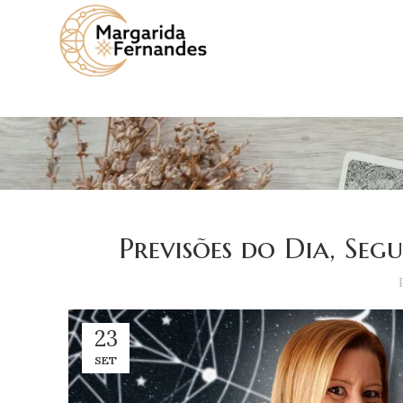
Previsões do Dia, Seg
23
SET