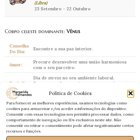
(Libra)
23 Setembro – 22 Outubro
Corpo celeste dominante:
Vénus
Conselho
Encontre a sua paz interior.
Do Dia:
Procure desenvolver uma união harmoniosa
Amor:
com o seu parceiro.
Dia de stress no seu ambiente laboral.
Trabalho:
Exerça uma força maior para contrariar esta
energia.
Política de Cookies
Dinheiro:
Estável.
Para fornecer as melhores experiências, usamos tecnologias como
cookies para armazenar e/ou aceder a informações do dispositivo.
Saúde:
Estável.
Consentir com essas tecnologias nos permitirá processar dados, como
comportamento de navegação ou IDs exclusivos neste site. Não
consentir ou retirar o consentimento pode afetar negativamante certos
recursos e funções.
Escorpião