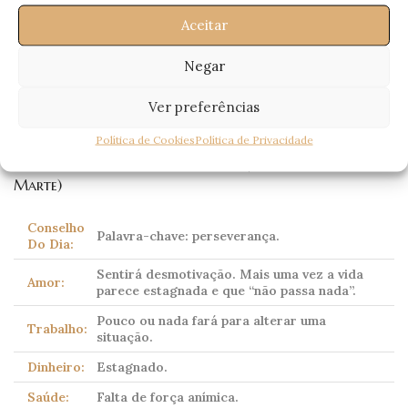
Aceitar
Escorpião
Negar
(Scorpio)
23 Outubro – 21 Novembro
Ver preferências
Política de Cookies
Política de Privacidade
Corpo celeste dominante:
Plutão
(tradicionalmente
Marte)
Conselho
Palavra-chave: perseverança.
Do Dia:
Sentirá desmotivação. Mais uma vez a vida
Amor:
parece estagnada e que “não passa nada”.
Pouco ou nada fará para alterar uma
Trabalho:
situação.
Dinheiro:
Estagnado.
Saúde:
Falta de força anímica.