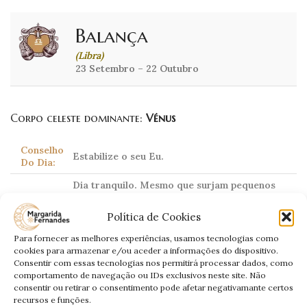
Balança
(Libra)
23 Setembro – 22 Outubro
Corpo celeste dominante:
Vénus
Conselho
Estabilize o seu Eu.
Do Dia:
Dia tranquilo. Mesmo que surjam pequenos
Amor:
conflitos, você terá a capacidade de
harmonizar qualquer ambiente tenso.
Política de Cookies
Sem novidades, mas protegido. O trabalho
Para fornecer as melhores experiências, usamos tecnologias como
Trabalho:
irá fluir com regularidade e normalidade.
cookies para armazenar e/ou aceder a informações do dispositivo.
Consentir com essas tecnologias nos permitirá processar dados, como
Dinheiro:
Estável.
comportamento de navegação ou IDs exclusivos neste site. Não
consentir ou retirar o consentimento pode afetar negativamante certos
Saúde:
Beba mais água.
recursos e funções.