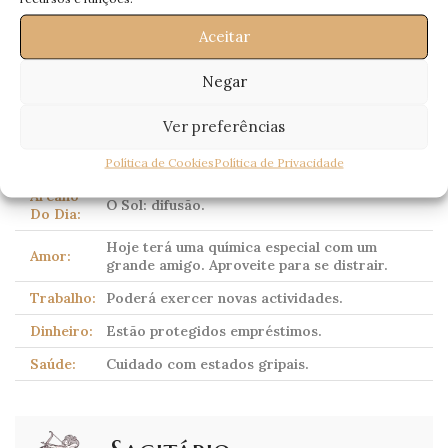
Escorpião
Aceitar
(Scorpio)
23 Outubro – 21 Novembro
Negar
Ver preferências
Corpo celeste dominante:
Plutão
(tradicionalmente
Marte)
Política de Cookies
Política de Privacidade
Arcano
O Sol: difusão.
Do Dia:
Hoje terá uma química especial com um
Amor:
grande amigo. Aproveite para se distrair.
Trabalho:
Poderá exercer novas actividades.
Dinheiro:
Estão protegidos empréstimos.
Saúde:
Cuidado com estados gripais.