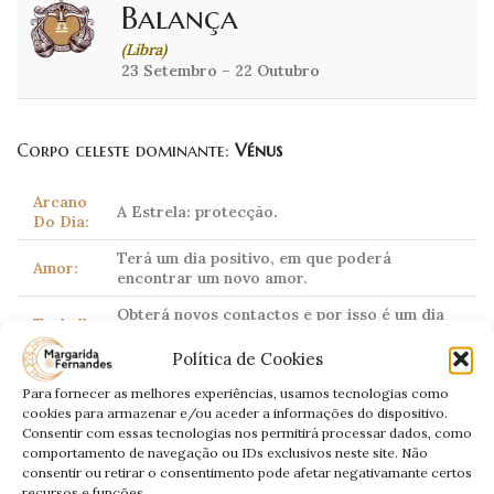
Balança
(Libra)
23 Setembro – 22 Outubro
Corpo celeste dominante:
Vénus
Arcano
A Estrela: protecção.
Do Dia:
Terá um dia positivo, em que poderá
Amor:
encontrar um novo amor.
Obterá novos contactos e por isso é um dia
Trabalho:
de oportunidades.
Política de Cookies
Dinheiro:
Dia de ganhos extra.
Para fornecer as melhores experiências, usamos tecnologias como
Saúde:
Sujeito a dores nos joelhos.
cookies para armazenar e/ou aceder a informações do dispositivo.
Consentir com essas tecnologias nos permitirá processar dados, como
comportamento de navegação ou IDs exclusivos neste site. Não
consentir ou retirar o consentimento pode afetar negativamante certos
recursos e funções.