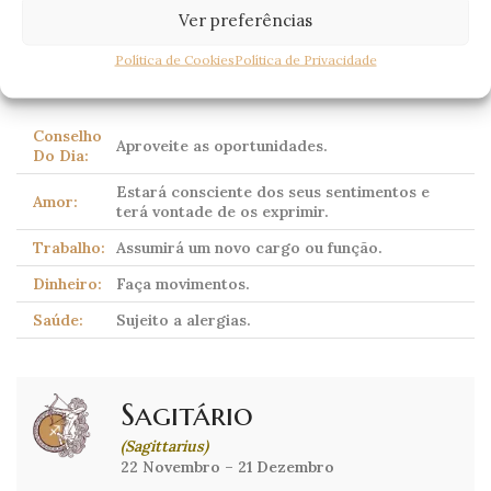
Ver preferências
Corpo celeste dominante:
Plutão
(tradicionalmente
Política de Cookies
Política de Privacidade
Marte)
Conselho
Aproveite as oportunidades.
Do Dia:
Estará consciente dos seus sentimentos e
Amor:
terá vontade de os exprimir.
Trabalho:
Assumirá um novo cargo ou função.
Dinheiro:
Faça movimentos.
Saúde:
Sujeito a alergias.
Sagitário
(Sagittarius)
22 Novembro – 21 Dezembro