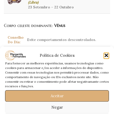
(Libra)
23 Setembro – 22 Outubro
Corpo celeste dominante:
Vénus
Conselho
Evite comportamentos descontrolados.
Do Dia:
Amor:
Sentirá que dá mais do que recebe.
Política de Cookies
Trabalho:
Saia da apatia e vá à luta.
Para fornecer as melhores experiências, usamos tecnologias como
Dinheiro:
Poderá gastar em várias áreas.
cookies para armazenar e/ou aceder a informações do dispositivo.
Consentir com essas tecnologias nos permitirá processar dados, como
Saúde:
Sujeito a ansiedade.
comportamento de navegação ou IDs exclusivos neste site. Não
consentir ou retirar o consentimento pode afetar negativamante certos
recursos e funções.
Escorpião
Aceitar
(Scorpio)
Negar
23 Outubro – 21 Novembro